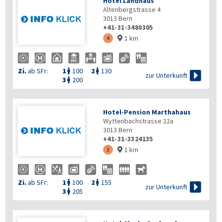
Hotel Landhaus
Altenbergstrasse 4
3013
Bern
+41-31-3480305
1 km
4

Zi.
ab SFr:
1
100
2
130



zur Unterkunft
3
200

Hotel-Pension Marthahaus
Wyttenbachstrasse 22a
3013
Bern
+41-31-3324135
1 km
3

Zi.
ab SFr:
1
100
2
155



zur Unterkunft
3
205
