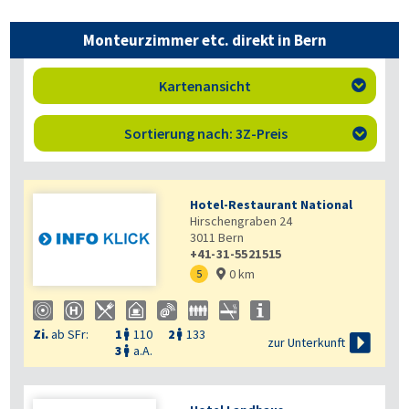
Monteurzimmer etc. direkt in Bern
Kartenansicht

Sortierung nach: 3Z-Preis

Hotel-Restaurant National
Hirschengraben 24
3011
Bern
+41-31-5521515
0 km
5

Zi.
ab SFr:
1
110
2
133



zur Unterkunft
3
a.A.
