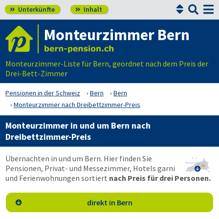


Unterkünfte
Inhalt


Monteurzimmer Bern
Monteurzimmer-Liste für Bern, geordnet nach dem Preis der
Drei-Bett-Zimmer
Pensionen in der Schweiz
Bern
Bern
Monteurzimmer nach Dreibettzimmer-Preis
Monteurzimmer in und um Bern nach
Dreibettzimmer-Preis
Übernachten in und um Bern. Hier finden Sie
Pensionen, Privat- und Messezimmer, Hotels garni

und Ferienwohnungen sortiert
nach Preis für drei Personen.
direkt in Bern
