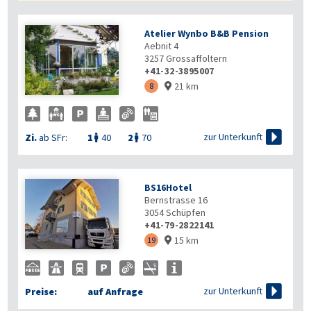
Atelier Wynbo B&B Pension
Aebnit 4
3257
Grossaffoltern
+41-32-3895007
21 km
8


zur Unterkunft
Zi.
ab SFr:
1
40
2
70


BS16Hotel
Bernstrasse 16
3054
Schüpfen
+41-79-2822141
15 km
19


zur Unterkunft
Preise:
auf Anfrage