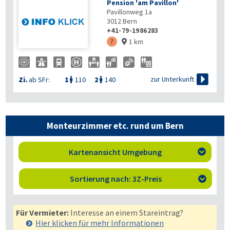
Pension 'am Pavillon'
Pavillonweg 1a
3012
Bern
+41-79-1986283
1 km
7


zur Unterkunft
Zi.
ab SFr:
1
110
2
140


Monteurzimmer etc. rund um Bern
Kartenansicht Umgebung

Sortierung nach: 3Z-Preis

Für Vermieter:
Interesse an einem Stareintrag?
Hier klicken für mehr
Informationen