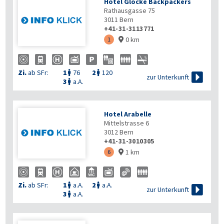
Hotel Glocke Backpackers
Rathausgasse 75
3011
Bern
+41-31-3113771
0 km
1

Zi.
ab SFr:
1
76
2
120



zur Unterkunft
3
a.A.

Hotel Arabelle
Mittelstrasse 6
3012
Bern
+41-31-3010305
1 km
6

Zi.
ab SFr:
1
a.A.
2
a.A.



zur Unterkunft
3
a.A.
