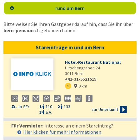
rund um Bern

Bitte weisen Sie Ihren Gastgeber darauf hin, dass Sie ihn über
bern-pension
.ch
gefunden haben!
Stareinträge in und um Bern
Hotel-Restaurant National
Hirschengraben 24
3011
Bern
+41-31-5521515
0 km
5

Zi.
ab SFr:
1
110
2
133



zur Unterkunft
3
a.A.

Für Vermieter:
Interesse an einem Stareintrag?
Hier klicken für mehr
Informationen