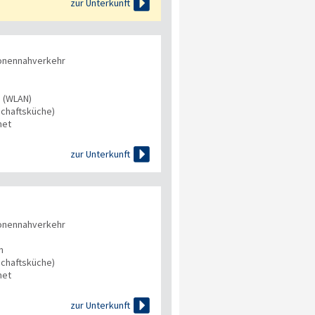

zur Unterkunft
onennahverkehr
s (WLAN)
chaftsküche)
net

zur Unterkunft
onennahverkehr
n
chaftsküche)
net

zur Unterkunft