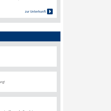

zur Unterkunft
urg!