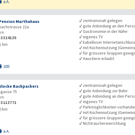
a.A.

✓
zentrumsnah gelegen
Pension Marthahaus
✓
gute Anbindung an den Pers
bachstrasse 22a
✓
Gastronomie in der Nähe
rn
✓
eigenes TV
-3324135
✓
kabelloser Internetanschlus
1 km
✓
mit Küchennutzung (Gemeins
✓
für grössere Gruppen geeig
✓
Haustiere erlaubt
205

✓
zentrumsnah gelegen
Glocke Backpackers
✓
gute Anbindung zur Bahn
sgasse 75
✓
gute Anbindung an den Pers
rn
✓
eigenes TV
-3113771
✓
Parkmöglichkeiten vorhande
0 km
✓
mit Küchennutzung (Gemeins
✓
für grössere Gruppen geeig
✓
Nichtrauchereinrichtung
a.A.
