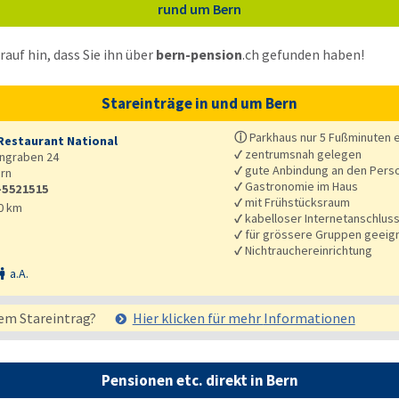
rund um Bern
auf hin, dass Sie ihn über
bern-pension
.ch
gefunden haben!
Stareinträge in und um Bern
ⓘ
Parkhaus nur 5 Fußminuten e
Restaurant National
✓
zentrumsnah gelegen
ngraben 24
✓
gute Anbindung an den Pers
rn
✓
Gastronomie im Haus
-5521515
✓
mit Frühstücksraum
0 km
✓
kabelloser Internetanschlus
✓
für grössere Gruppen geeig
✓
Nichtrauchereinrichtung
a.A.

em Stareintrag?
Hier klicken für mehr
Informationen
Pensionen etc. direkt in Bern