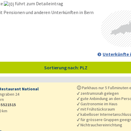
te
führt zum Detaileintrag
Unterkünfte
Sortierung nach: PLZ
ⓘ
Parkhaus nur 5 Fußminuten e
Restaurant National
✓
zentrumsnah gelegen
ngraben 24
✓
gute Anbindung an den Pers
rn
✓
Gastronomie im Haus
-5521515
✓
mit Frühstücksraum
0 km
✓
kabelloser Internetanschlus
✓
für grössere Gruppen geeig
✓
Nichtrauchereinrichtung