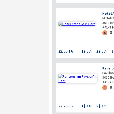
Hotel 
Mittels
3012
Be
+41-31
6

ab SFr:
a.A.
a.A.
Zi.
1
2
3


Pensio
Pavillo
3012
Be
+41-79
7

ab SFr:
110
140
Zi.
1
2

