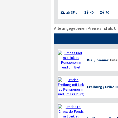
ab SFr:
40
70
Zi.
1
2


Alle angegebenen Preise sind als U
Biel / Bienne:
Unte
Freiburg / Fribou