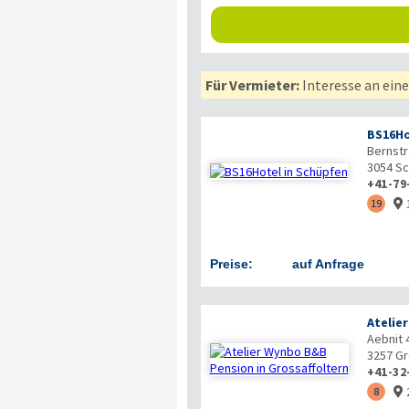
Für Vermieter:
Interesse an ein
BS16Ho
Bernstr
3054
Sc
+41-79
19

Preise:
auf Anfrage
Atelie
Aebnit 
3257
Gr
+41-32
8
