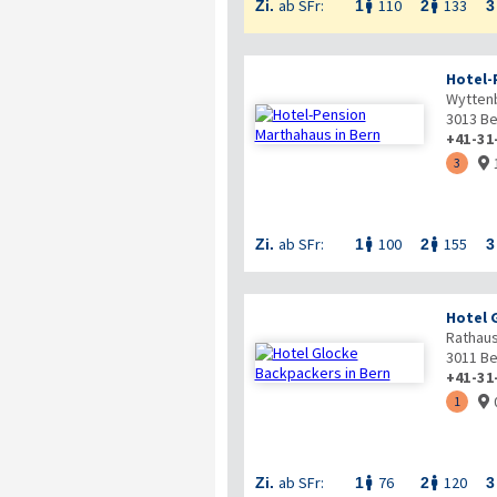
ab SFr:
110
133
Zi.
1
2
3


Hotel-
Wytten
3013
Be
+41-31
3

ab SFr:
100
155
Zi.
1
2
3


Hotel 
Rathau
3011
Be
+41-31
1

ab SFr:
76
120
Zi.
1
2
3

