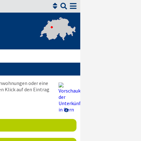


ienwohnungen oder eine
n Klick auf den Eintrag
