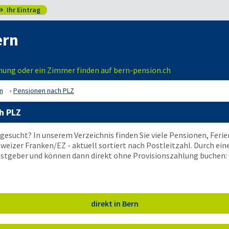
Ihr Eintrag

ern
nung oder ein Zimmer finden auf bern-pension.ch
n
Pensionen nach PLZ
h PLZ
 gesucht? In unserem Verzeichnis finden Sie viele Pensionen, Fer
weizer Franken/EZ - aktuell sortiert nach Postleitzahl. Durch eine
astgeber und können dann direkt ohne Provisionszahlung buchen:
direkt in Bern