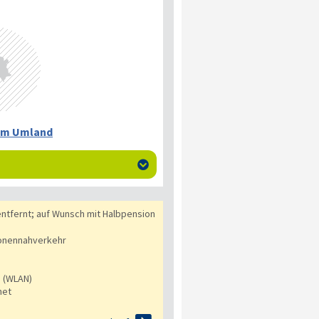
 im Umland

ntfernt; auf Wunsch mit Halbpension
onennahverkehr
s (WLAN)
net