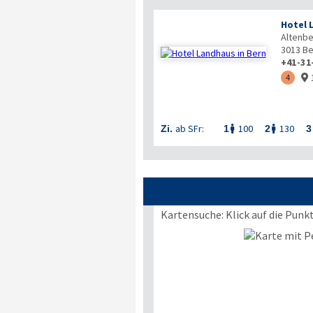
Hotel 
Altenbe
3013
Be
+41-31
4

ab SFr:
100
130
Zi.
1
2
3


Kartensuche: Klick auf die Punk