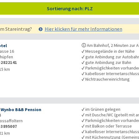
Sortierung nach: PLZ
em Stareintrag?
Hier klicken für mehr
Informationen
ⓘ
Am Bahnhof, 2 Minuten zur 
tel
asse 16
✓
Messegelände in der Nähe
hüpfen
✓
gute Anbindung zur Autobah
-2822141
✓
gute Anbindung zur Bahn
✓
Parkmöglichkeiten vorhande
15 km
✓
kabelloser Internetanschlus
✓
Nichtrauchereinrichtung
✓
im Grünen gelegen
r Wynbo B&B Pension
✓
mit Dusche/WC (geteilt mit a
4
✓
Parkmöglichkeiten vorhande
ossaffoltern
✓
mit Balkon oder Terrasse
-3895007
✓
kabelloser Internetanschlus
21 km
✓
mit Küchennutzung (Gemeins