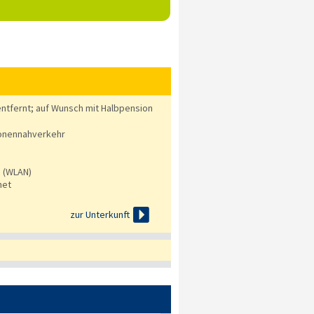
ntfernt; auf Wunsch mit Halbpension
onennahverkehr
s (WLAN)
net

zur Unterkunft