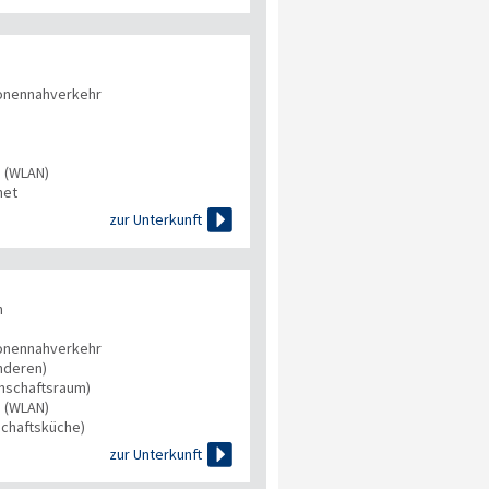
onennahverkehr
s (WLAN)
net

zur Unterkunft
n
onennahverkehr
nderen)
inschaftsraum)
s (WLAN)
chaftsküche)

zur Unterkunft