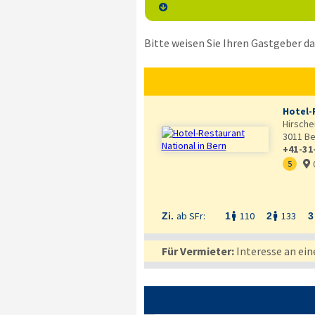

Bitte weisen Sie Ihren Gastgeber dar
Hotel-
Hirsche
3011
Be
+41-31
5

ab SFr:
110
133
Zi.
1
2
3


Für Vermieter:
Interesse an ein