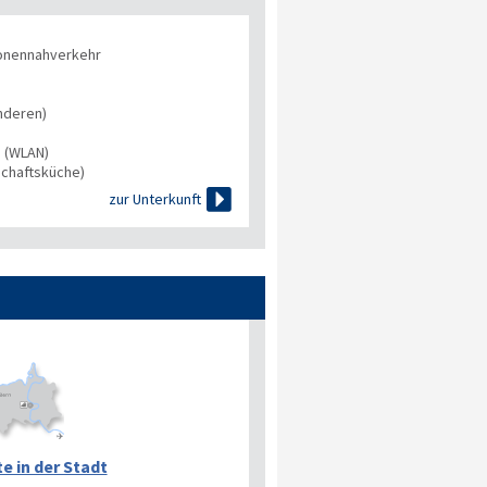
onennahverkehr
nderen)
s (WLAN)
chaftsküche)

zur Unterkunft
e in der Stadt