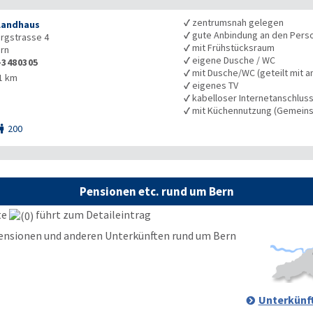
✓
zentrumsnah gelegen
Landhaus
✓
gute Anbindung an den Pers
rgstrasse 4
✓
mit Frühstücksraum
rn
✓
eigene Dusche / WC
-3480305
✓
mit Dusche/WC (geteilt mit a
1 km
✓
eigenes TV
✓
kabelloser Internetanschlus
✓
mit Küchennutzung (Gemeins
200

Pensionen etc. rund um Bern
te
führt zum Detaileintrag
Unterkünft