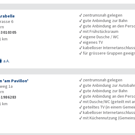
✓
zentrumsnah gelegen
Arabelle
✓
gute Anbindung zur Bahn
trasse 6
✓
gute Anbindung an den Pers
rn
✓
mit Frühstücksraum
-3010305
✓
eigene Dusche / WC
1 km
✓
eigenes TV
✓
kabelloser Internetanschlus
✓
für grössere Gruppen geeig
a.A.

✓
zentrumsnah gelegen
n 'am Pavillon'
✓
gute Anbindung zur Autobah
nweg 1a
✓
gute Anbindung zur Bahn
rn
✓
gute Anbindung an den Pers
-1986283
✓
mit Dusche/WC (geteilt mit a
1 km
✓
geteiltes TV (in einem Geme
✓
kabelloser Internetanschlus
✓
mit Küchennutzung (Gemeins