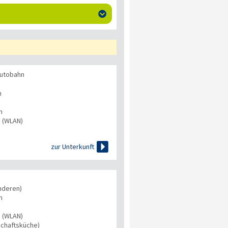

Autobahn
n
n
s (WLAN)

zur Unterkunft
nderen)
n
s (WLAN)
chaftsküche)